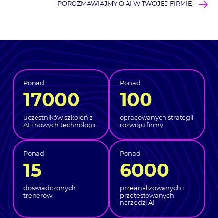
POROZMAWIAJMY O AI W TWOJEJ FIRMIE
Ponad
Ponad
17000
100
uczestników szkoleń z
opracowanych strategii
AI i nowych technologii
rozwoju firmy
Ponad
Ponad
15
6000
doświadczonych
przeanalizowanych i
trenerów
przetestowanych
narzędzi AI