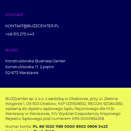
KONTAKT
KONTAKT@BUZZCENTER.PL
+48 515 275 443
BIURO
Konstruktorska Business Center
Konstruktorska 11, 2 piętro
02-673 Warszawa
BUZZcenter sp. z o.o. z siedzibą w Głoskowie, przy ul. Zielone
Wzgórze 1, 05-503 Głosków, NIP 1231508532, REGON 521264550,
wpisaną do rejestru sądowego Sądu Rejonowego dla M.St.
Warszawy w Warszawie, XIV Wydział Gospodarczy Krajowego
Rejestru Sądowego pod numerem KRS 0000954518.
Numer konta:
PL 86 1020 1169 0000 8502 0906 3423