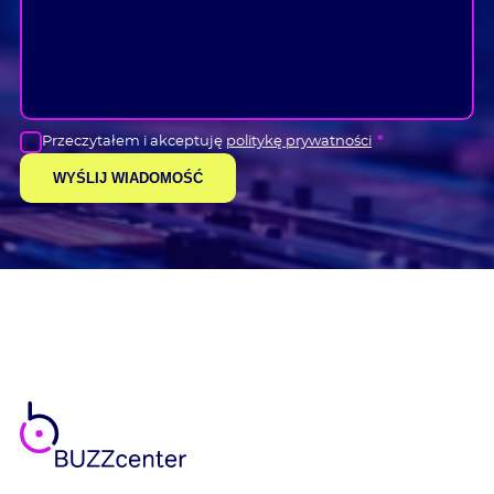
Przeczytałem i akceptuję
politykę prywatności
*
WYŚLIJ WIADOMOŚĆ
BUZZ
center