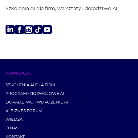
Szkolenia AI dla firm, warsztaty i doradztwo AI
LinkedIn
Facebook
Instagram
TikTok
Youtube
NAWIGACJA
SZKOLENIA AI DLA FIRM
PROGRAMY ROZWOJOWE AI
DORADZTWO I WDROŻENIE AI
AI BIZNES FORUM
WIEDZA
O NAS
KONTAKT