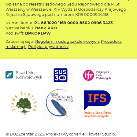
wpisaną do rejestru sądowego Sądu Rejonowego dla M.St.
Warszawy w Warszawie, XIV Wydział Gospodarczy Krajowego
Rejestru Sądowego pod numerem KRS 0000954518.
Numer konta:
PL 86 1020 1169 0000 8502 0906 3423
Nazwa banku:
Bank PKO
Kod swift:
BPKOPLPW
Zapoznaj się z:
Regulamin usług szkoleniowych
,
Procedura
reklamacji
,
Polityka prywatności
.
©
BUZZcenter
2026. Projekt i wykonanie:
Flowtar Studio
.