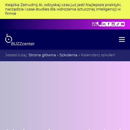
Książka Zatrudnij AI, odzyskaj czas już jest! Najlepsze praktyki,
narzędzia i case studies dla wdrożenia sztucznej inteligencji w
firmie
kontakt@buzzce
+48 515 275 4
LinkedIn
Facebo
Insta
Tik
Y
Jesteś tutaj:
Strona główna
»
Szkolenia
»
Kalendarz szkoleń