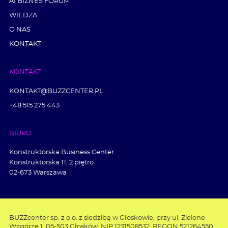
AI BIZNES FORUM
WIEDZA
O NAS
KONTAKT
KONTAKT
KONTAKT@BUZZCENTER.PL
+48 515 275 443
BIURO
Konstruktorska Business Center
Konstruktorska 11, 2 piętro
02-673 Warszawa
BUZZcenter sp. z o.o. z siedzibą w Głoskowie, przy ul. Zielone
Wzgórze 1, 05-503 Głosków, NIP 1231508532, REGON 521264550,