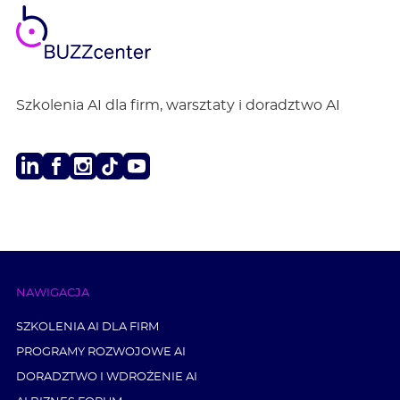
BUZZ
center
Szkolenia AI dla firm, warsztaty i doradztwo AI
LinkedIn
Facebook
Instagram
TikTok
Youtube
NAWIGACJA
SZKOLENIA AI DLA FIRM
PROGRAMY ROZWOJOWE AI
DORADZTWO I WDROŻENIE AI