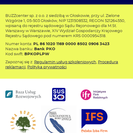
BUZZcenter sp. z o.o. z siedzibą w Głoskowie, przy ul. Zielone
Wzgórze 1, 05-503 Głosków, NIP 1231508532, REGON 521264550,
wpisaną do rejestru sądowego Sądu Rejonowego dla M.St.
Warszawy w Warszawie, XIV Wydział Gospodarczy Krajowego
Rejestru Sądowego pod numerem KRS 0000954518.
Numer konta:
PL 86 1020 1169 0000 8502 0906 3423
Nazwa banku:
Bank PKO
Kod swift:
BPKOPLPW
Zapoznaj się z:
Regulamin usług szkoleniowych
,
Procedura
reklamacji
,
Polityka prywatności
.