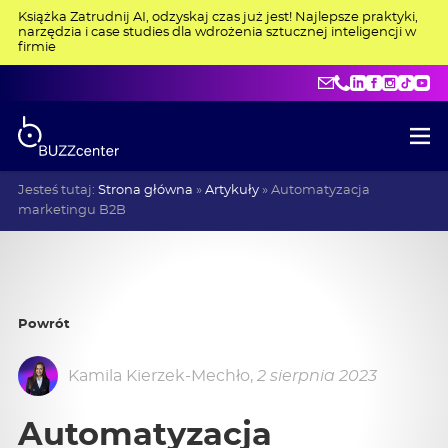
Książka Zatrudnij AI, odzyskaj czas już jest! Najlepsze praktyki,
narzędzia i case studies dla wdrożenia sztucznej inteligencji w
firmie
kontakt@buzzce
+48 515 275 4
LinkedIn
Facebo
Insta
Tik
Y
Jesteś tutaj:
Strona główna
»
Artykuły
»
Automatyzacja
marketingu B2B
Powrót
Kamila Kierzek-Mechło
,
2 sierpnia 2023
Automatyzacja