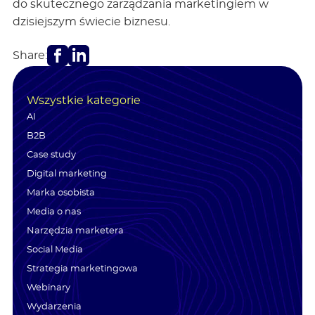
do skutecznego zarządzania marketingiem w
dzisiejszym świecie biznesu.
Facebook
LinkedIn
Share:
Wszystkie kategorie
AI
B2B
Case study
Digital marketing
Marka osobista
Media o nas
Narzędzia marketera
Social Media
Strategia marketingowa
Webinary
Wydarzenia