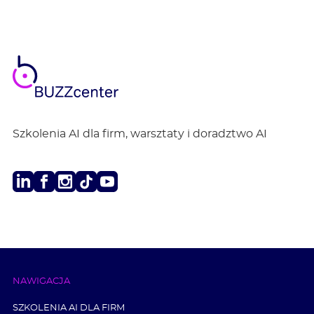
BUZZ
center
Szkolenia AI dla firm, warsztaty i doradztwo AI
LinkedIn
Facebook
Instagram
TikTok
Youtube
NAWIGACJA
SZKOLENIA AI DLA FIRM