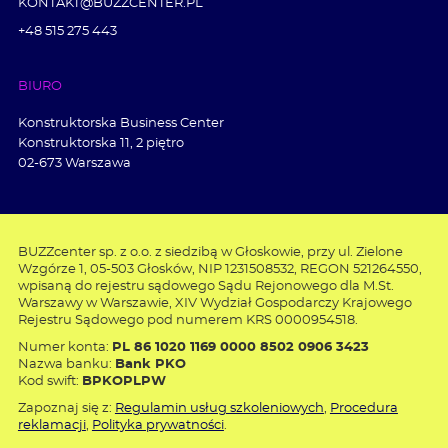
KONTAKT@BUZZCENTER.PL
+48 515 275 443
BIURO
Konstruktorska Business Center
Konstruktorska 11, 2 piętro
02-673 Warszawa
BUZZcenter sp. z o.o. z siedzibą w Głoskowie, przy ul. Zielone
Wzgórze 1, 05-503 Głosków, NIP 1231508532, REGON 521264550,
wpisaną do rejestru sądowego Sądu Rejonowego dla M.St.
Warszawy w Warszawie, XIV Wydział Gospodarczy Krajowego
Rejestru Sądowego pod numerem KRS 0000954518.
Numer konta:
PL 86 1020 1169 0000 8502 0906 3423
Nazwa banku:
Bank PKO
Kod swift:
BPKOPLPW
Zapoznaj się z:
Regulamin usług szkoleniowych
,
Procedura
reklamacji
,
Polityka prywatności
.