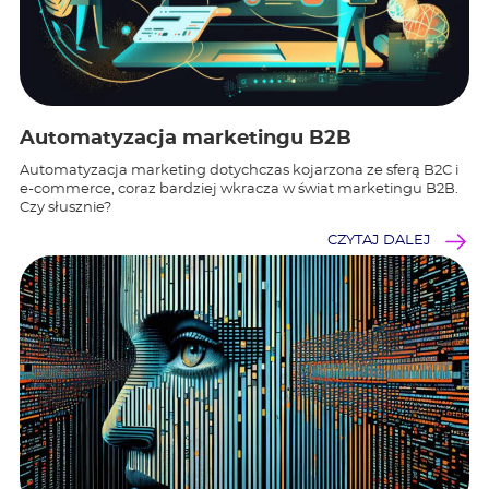
Automatyzacja marketingu B2B
Automatyzacja marketing dotychczas kojarzona ze sferą B2C i
e-commerce, coraz bardziej wkracza w świat marketingu B2B.
Czy słusznie?
CZYTAJ DALEJ