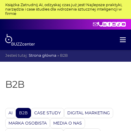
Książka Zatrudnij AI, odzyskaj czas już jest! Najlepsze praktyki,
narzędzia i case studies dla wdrożenia sztucznej inteligencji w
firmie
kontakt@buzzce
+48 515 275 4
LinkedIn
Facebo
Insta
Tik
Y
Jesteś tutaj:
Strona główna
»
B2B
B2B
AI
B2B
CASE STUDY
DIGITAL MARKETING
MARKA OSOBISTA
MEDIA O NAS