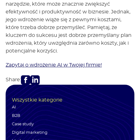
narzędzie, które może znacznie zwiększyć
efektywność i produktywność w biznesie. Jednak,
jego wdrożenie wiąże się z pewnymi kosztami,
które trzeba dobrze przemyśleć. Pamiętaj, że
kluczem do sukcesu jest dobrze przemyślany plan
wdrożenia, który uwzględnia zarówno koszty, jak i
potencjalne korzyści.
Zapytaj o wdrożenie AI w Twojej firmie!
Facebook
LinkedIn
Share:
Wszystkie kategorie
AI
B2B
Case study
Digital marketing