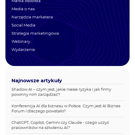
Marka osobista
Media o nas
Narzędzia marketera
Social Media
Strategia marketingowa
Webinary
Wydarzenia
Najnowsze artykuły
Shadow AI – czym jest, jakie niesie ryzyka i jak firmy
powinny nim zarządzać?
Konferencja AI dla biznesu w Polsce. Czym jest AI Biznes
Forum i dlaczego powstało?
ChatGPT, Copilot, Gemini czy Claude - czego uczyć
pracowników na szkoleniu AI?