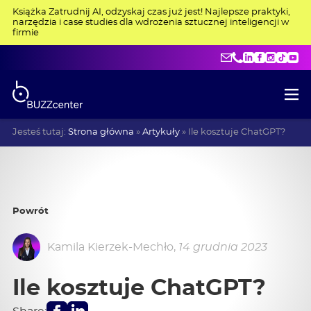
Książka Zatrudnij AI, odzyskaj czas już jest! Najlepsze praktyki,
narzędzia i case studies dla wdrożenia sztucznej inteligencji w
firmie
kontakt@buzzce
+48 515 275 4
LinkedIn
Facebo
Insta
Tik
Y
Jesteś tutaj:
Strona główna
»
Artykuły
»
Ile kosztuje ChatGPT?
Powrót
Kamila Kierzek-Mechło
,
14 grudnia 2023
Ile kosztuje ChatGPT?
Facebook
LinkedIn