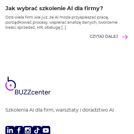
Jak wybrać szkolenie AI dla firmy?
Dziś wiele firm wie już, że AI może przyspieszać pracę,
porządkować procesy, wspierać analizę danych, tworzenie
treści, sprzedaż, HR, obsługę […]
CZYTAJ DALEJ
BUZZ
center
Szkolenia AI dla firm, warsztaty i doradztwo AI
LinkedIn
Facebook
Instagram
TikTok
Youtube