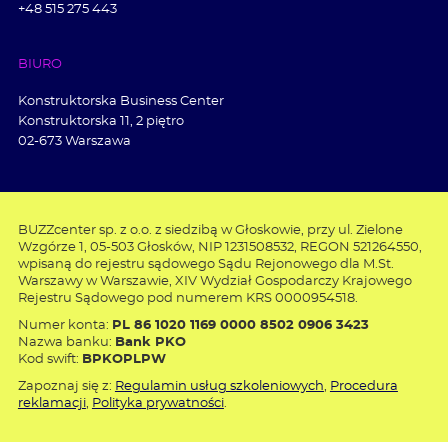
+48 515 275 443
BIURO
Konstruktorska Business Center
Konstruktorska 11, 2 piętro
02-673 Warszawa
BUZZcenter sp. z o.o. z siedzibą w Głoskowie, przy ul. Zielone
Wzgórze 1, 05-503 Głosków, NIP 1231508532, REGON 521264550,
wpisaną do rejestru sądowego Sądu Rejonowego dla M.St.
Warszawy w Warszawie, XIV Wydział Gospodarczy Krajowego
Rejestru Sądowego pod numerem KRS 0000954518.
Numer konta:
PL 86 1020 1169 0000 8502 0906 3423
Nazwa banku:
Bank PKO
Kod swift:
BPKOPLPW
Zapoznaj się z:
Regulamin usług szkoleniowych
,
Procedura
reklamacji
,
Polityka prywatności
.