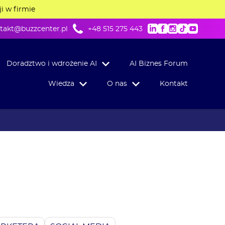
ji w firmie
takt@buzzcenter.pl
+48 515 275 443
LinkedIn
Facebook
Instagram
TikTok
Youtu
Doradztwo i wdrożenie AI
AI Biznes Forum
Wiedza
O nas
Kontakt