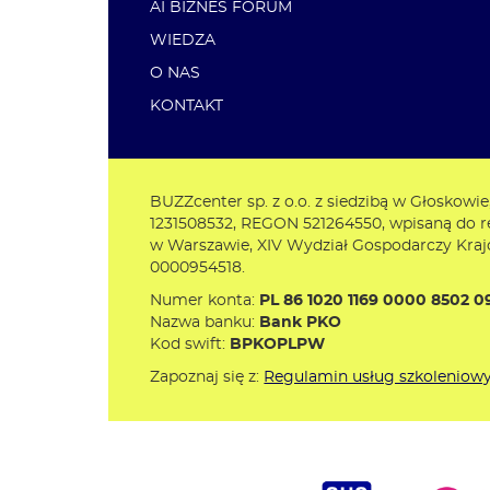
AI BIZNES FORUM
WIEDZA
O NAS
KONTAKT
BUZZcenter sp. z o.o. z siedzibą w Głoskowie
1231508532, REGON 521264550, wpisaną do 
w Warszawie, XIV Wydział Gospodarczy Kr
0000954518.
Numer konta:
PL 86 1020 1169 0000 8502 0
Nazwa banku:
Bank PKO
Kod swift:
BPKOPLPW
Zapoznaj się z:
Regulamin usług szkoleniow