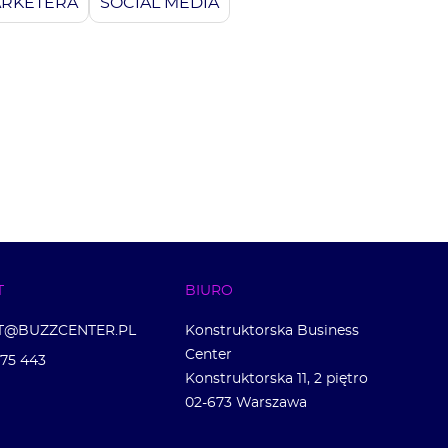
ARKETERA
SOCIAL MEDIA
T
BIURO
T@BUZZCENTER.PL
Konstruktorska Business
Center
275 443
Konstruktorska 11, 2 piętro
02-673 Warszawa