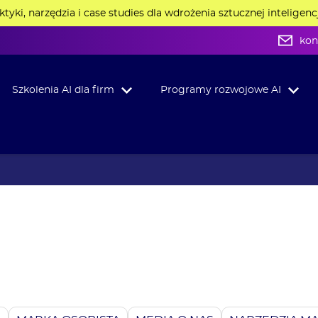
aktyki, narzędzia i case studies dla wdrożenia sztucznej inteligenc
kon
Szkolenia AI dla firm
Programy rozwojowe AI