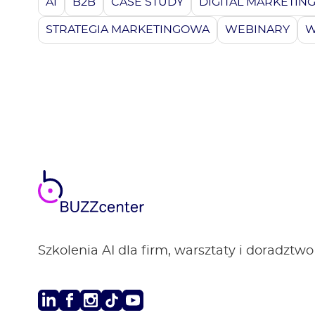
AI
B2B
CASE STUDY
DIGITAL MARKETIN
STRATEGIA MARKETINGOWA
WEBINARY
W
BUZZ
center
Szkolenia AI dla firm, warsztaty i doradztwo
LinkedIn
Facebook
Instagram
TikTok
Youtube