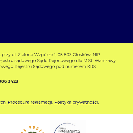
, przy ul. Zielone Wzgórze 1, 05-503 Głosków, NIP
rejestru sądowego Sądu Rejonowego dla M.St. Warszawy
ajowego Rejestru Sądowego pod numerem KRS
906 3423
ych
,
Procedura reklamacji
,
Polityka prywatności
.