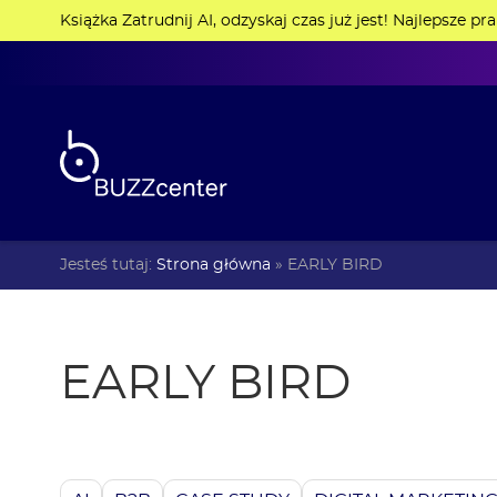
Książka Zatrudnij AI, odzyskaj czas już jest! Najlepsze pr
Jesteś tutaj:
Strona główna
»
EARLY BIRD
EARLY BIRD