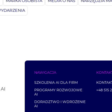
G
MARKA OSOBISTA
MEDIA O NAS
NARZĘDZIA M
YDARZENIA
NAWIGACJA
KONTAK
SZKOLENIA AI DLA FIRM
KONTAK
 AI
PROGRAMY ROZWOJOWE
+48 515 
AI
DORADZTWO I WDROŻENIE
AI