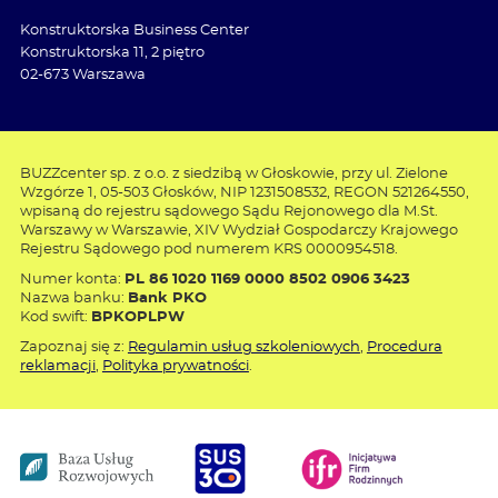
Konstruktorska Business Center
Konstruktorska 11, 2 piętro
02-673 Warszawa
BUZZcenter sp. z o.o. z siedzibą w Głoskowie, przy ul. Zielone
Wzgórze 1, 05-503 Głosków, NIP 1231508532, REGON 521264550,
wpisaną do rejestru sądowego Sądu Rejonowego dla M.St.
Warszawy w Warszawie, XIV Wydział Gospodarczy Krajowego
Rejestru Sądowego pod numerem KRS 0000954518.
Numer konta:
PL 86 1020 1169 0000 8502 0906 3423
Nazwa banku:
Bank PKO
Kod swift:
BPKOPLPW
Zapoznaj się z:
Regulamin usług szkoleniowych
,
Procedura
reklamacji
,
Polityka prywatności
.