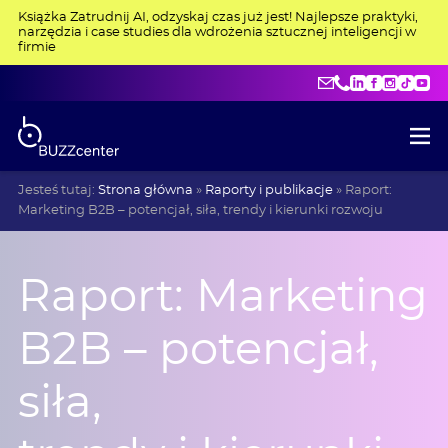
Książka Zatrudnij AI, odzyskaj czas już jest! Najlepsze praktyki,
narzędzia i case studies dla wdrożenia sztucznej inteligencji w
firmie
kontakt@buzzce
+48 515 275 4
LinkedIn
Facebo
Insta
Tik
Y
Jesteś tutaj:
Strona główna
»
Raporty i publikacje
»
Raport:
Marketing B2B – potencjał, siła, trendy i kierunki rozwoju
Raport: Marketing
B2B – potencjał,
siła,