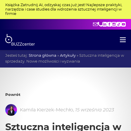
Książka Zatrudnij AI, odzyskaj czas już jest! Najlepsze praktyki,
narzędzia i case studies dla wdrożenia sztucznej inteligencji w
firmie
kontakt@buzzce
+48 515 275 4
LinkedIn
Facebo
Insta
Tik
Y
Jesteś tutaj:
Strona główna
»
Artykuły
»
Sztuczna inteligencja w
sprzedaży. Nowe możliwości i wyzwania
Powrót
Kamila Kierzek-Mechło
,
15 września 2023
Sztuczna inteligencja w