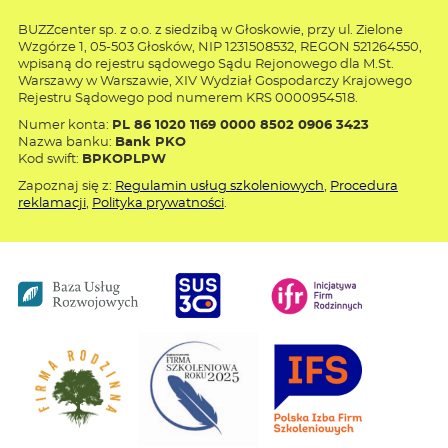
BUZZcenter sp. z o.o. z siedzibą w Głoskowie, przy ul. Zielone
Wzgórze 1, 05-503 Głosków, NIP 1231508532, REGON 521264550,
wpisaną do rejestru sądowego Sądu Rejonowego dla M.St.
Warszawy w Warszawie, XIV Wydział Gospodarczy Krajowego
Rejestru Sądowego pod numerem KRS 0000954518.
Numer konta:
PL 86 1020 1169 0000 8502 0906 3423
Nazwa banku:
Bank PKO
Kod swift:
BPKOPLPW
Zapoznaj się z:
Regulamin usług szkoleniowych
,
Procedura
reklamacji
,
Polityka prywatności
.