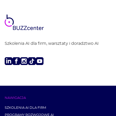
BUZZ
center
Szkolenia AI dla firm, warsztaty i doradztwo AI
LinkedIn
Facebook
Instagram
TikTok
Youtube
NAWIGACJA
SZKOLENIA AI DLA FIRM
PROGRAMY ROZWOJOWE AI