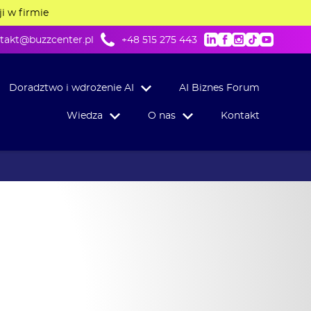
ji w firmie
takt@buzzcenter.pl
+48 515 275 443
LinkedIn
Facebook
Instagram
TikTok
Youtu
Doradztwo i wdrożenie AI
AI Biznes Forum
Wiedza
O nas
Kontakt