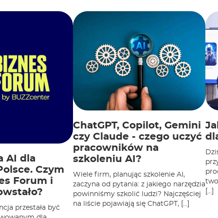
ChatGPT, Copilot, Gemini
Ja
czy Claude - czego uczyć
dl
pracowników na
Dzi
 AI dla
szkoleniu AI?
prz
Polsce. Czym
pro
Wiele firm, planując szkolenie AI,
nes Forum i
two
zaczyna od pytania: z jakiego narzędzia
[…]
owstało?
powinniśmy szkolić ludzi? Najczęściej
na liście pojawiają się ChatGPT, […]
ncja przestała być
rwowanym dla