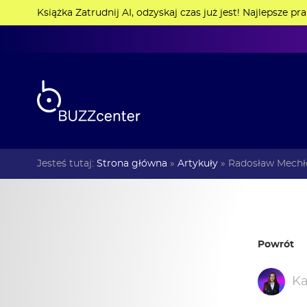
Książka Zatrudnij AI, odzyskaj czas już jest! Najlepsze pr
Jesteś tutaj:
Strona główna
»
Artykuły
»
Radosław Mechł
Powrót
Ka