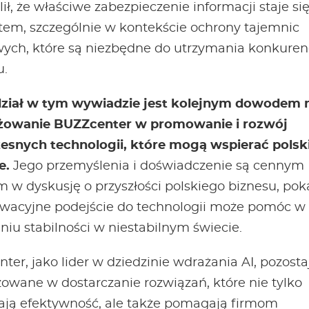
ił, że właściwe zabezpieczenie informacji staje si
etem, szczególnie w kontekście ochrony tajemnic
ych, które są niezbędne do utrzymania konkuren
u.
ział w tym wywiadzie jest kolejnym dowodem 
żowanie BUZZcenter w promowanie i rozwój
snych technologii, które mogą wspierać polsk
e.
Jego przemyślenia i doświadczenie są cennym
 w dyskusję o przyszłości polskiego biznesu, pok
owacyjne podejście do technologii może pomóc w
iu stabilności w niestabilnym świecie.
er, jako lider w dziedzinie wdrażania AI, pozosta
owane w dostarczanie rozwiązań, które nie tylko
ają efektywność, ale także pomagają firmom