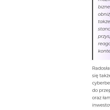
bizne
obniż
takż
stan
przys
reag
konte
Radosła
się tak
cyberbe
do prze
oraz ła
inwesto