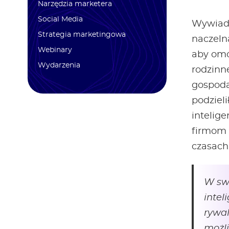
Narzędzia marketera
Social Media
Wywiad 
Strategia marketingowa
naczeln
Webinary
aby omó
Wydarzenia
rodzinn
gospoda
podzieli
intelig
firmom 
czasach
W swo
inte
rywal
możli