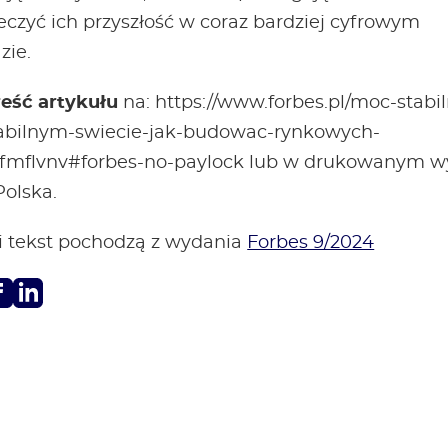
eczyć ich przyszłość w coraz bardziej cyfrowym
zie.
reść artykułu
na: https://www.forbes.pl/moc-stabil
abilnym-swiecie-jak-budowac-rynkowych-
/fmflvnv#forbes-no-paylock lub w drukowanym 
Polska.
 i tekst pochodzą z wydania
Forbes 9/2024
Facebook
LinkedIn