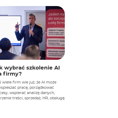
k wybrać szkolenie AI
a firmy?
ś wiele firm wie już, że AI może
yspieszać pracę, porządkować
cesy, wspierać analizę danych,
rzenie treści, sprzedaż, HR, obsługę