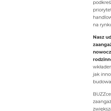
podkreśl
prioryt
handlow
na rynk
Nasz ud
zaanga
nowocze
rodzinn
wkładem
jak inn
budowan
BUZZcent
zaangaż
zwiększ