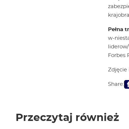
zabezpi
krajobra
Pełna t
w-niest
liderow
Forbes 
Zdjęcie
Share:
Przeczytaj również