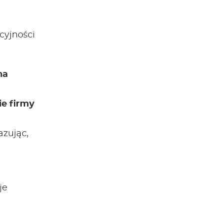
ę
cyjności
na
ie firmy
azując,
je