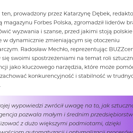
ten, prowadzony przez Katarzynę Dębek, redakto
ą magazynu Forbes Polska, zgromadził liderów br
wić wyzwania i szanse, przed jakimi stoją polskie
e w dynamicznie zmieniającym się otoczeniu
rczym. Radosław Mechło, reprezentując BUZZcen
ł się swoimi spostrzeżeniami na temat roli sztuczn
encji jako kluczowego narzędzia, które może pomó
zachować konkurencyjność i stabilność w trudny
.
jej wypowiedzi zwrócił uwagę na to, jak sztuczn
ligencja pozwala małym i średnim przedsiębiors
izować z dużo większymi podmiotami, dzięki
wościom automatyzacji i optymalizacji procesów