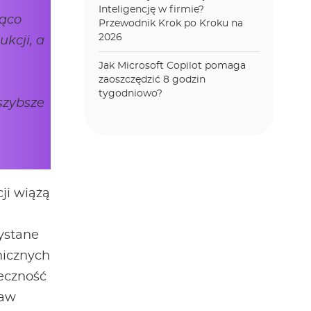
Inteligencję w firmie?
ząco
Przewodnik Krok po Kroku na
2026
kcji, a
Jak Microsoft Copilot pomaga
zaoszczędzić 8 godzin
tygodniowo?
szybsze
ji wiążą
ystane
nicznych
ieczność
ław