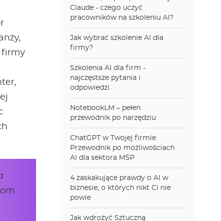
Claude - czego uczyć
pracowników na szkoleniu AI?
r
anży,
Jak wybrać szkolenie AI dla
firmy?
 firmy
Szkolenia AI dla firm -
najczęstsze pytania i
ter,
odpowiedzi
ej
NotebookLM – pełen
c
przewodnik po narzędziu
ch
ChatGPT w Twojej firmie.
Przewodnik po możliwościach
AI dla sektora MŚP
a
4 zaskakujące prawdy o AI w
biznesie, o których nikt Ci nie
twom
powie
Jak wdrożyć Sztuczną