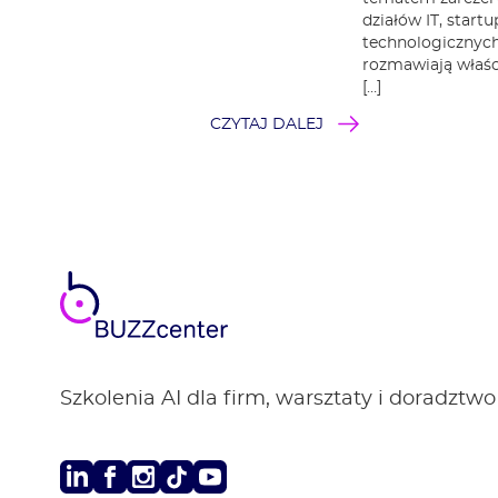
działów IT, start
technologicznych.
rozmawiają właści
[…]
CZYTAJ DALEJ
BUZZ
center
Szkolenia AI dla firm, warsztaty i doradztwo
LinkedIn
Facebook
Instagram
TikTok
Youtube