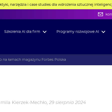
aktyki, narzędzia i case studies dla wdrożenia sztucznej inteligenc
kon
Szkolenia AI dla firm
Programy rozwojowe AI
o na łamach magazynu Forbes Polska
mila Kierzek-Mechło
,
29 sierpnia 2024