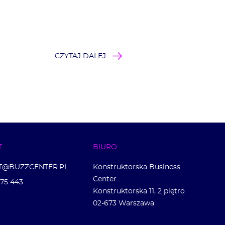
CZYTAJ DALEJ
T
BIURO
T@BUZZCENTER.PL
Konstruktorska Business
Center
275 443
Konstruktorska 11, 2 piętro
02-673 Warszawa