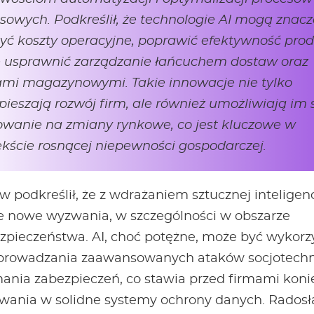
sowych. Podkreślił, że technologie AI mogą znac
yć koszty operacyjne, poprawić efektywność produ
e usprawnić zarządzanie łańcuchem dostaw oraz
ami magazynowymi. Takie innowacje nie tylko
pieszają rozwój firm, ale również umożliwiają im 
owanie na zmiany rynkowe, co jest kluczowe w
kście rosnącej niepewności gospodarczej.
w podkreślił, że z wdrażaniem sztucznej inteligenc
że nowe wyzwania, w szczególności w obszarze
zpieczeństwa. AI, choć potężne, może być wykorz
prowadzania zaawansowanych ataków socjotech
mania zabezpieczeń, co stawia przed firmami kon
wania w solidne systemy ochrony danych. Rados