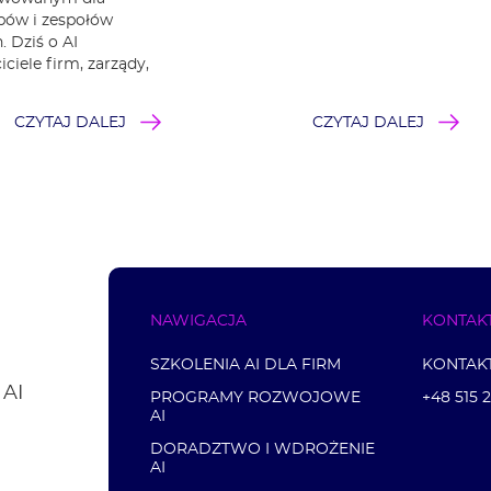
upów i zespołów
 Dziś o AI
ciele firm, zarządy,
CZYTAJ DALEJ
CZYTAJ DALEJ
NAWIGACJA
KONTAK
SZKOLENIA AI DLA FIRM
KONTAK
 AI
PROGRAMY ROZWOJOWE
+48 515 
AI
DORADZTWO I WDROŻENIE
AI