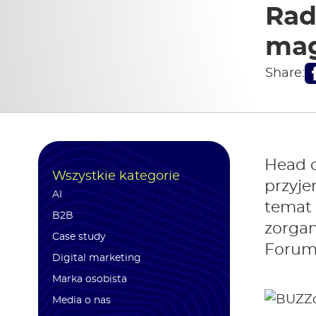
Rad
mag
Share:
Head o
Wszystkie kategorie
przyje
AI
temat 
B2B
zorga
Case study
Forum
Digital marketing
Marka osobista
Media o nas