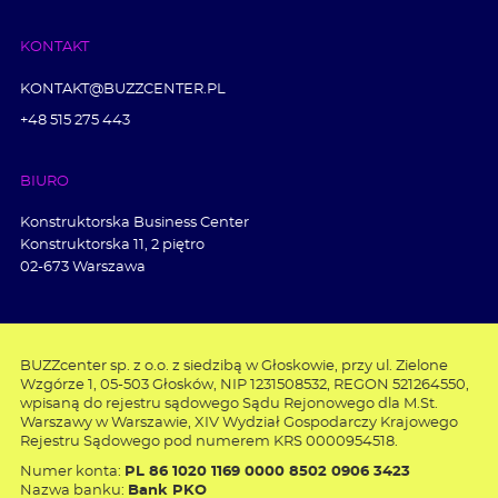
KONTAKT
KONTAKT@BUZZCENTER.PL
+48 515 275 443
BIURO
Konstruktorska Business Center
Konstruktorska 11, 2 piętro
02-673 Warszawa
BUZZcenter sp. z o.o. z siedzibą w Głoskowie, przy ul. Zielone
Wzgórze 1, 05-503 Głosków, NIP 1231508532, REGON 521264550,
wpisaną do rejestru sądowego Sądu Rejonowego dla M.St.
Warszawy w Warszawie, XIV Wydział Gospodarczy Krajowego
Rejestru Sądowego pod numerem KRS 0000954518.
Numer konta:
PL 86 1020 1169 0000 8502 0906 3423
Nazwa banku:
Bank PKO