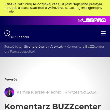
Książka Zatrudnij AI, odzyskaj czas już jest! Najlepsze praktyki,
narzędzia i case studies dla wdrożenia sztucznej inteligencji w
firmie
kontakt@buzzce
+48 515 275 4
LinkedIn
Facebo
Insta
Tik
Y
Jesteś tutaj:
Strona główna
»
Artykuły
»
Komentarz BUZZcenter
dla Rzeczpospolitej
Powrót
Kamila Kierzek-Mechło
,
14 września 2024
Komentarz BUZZcenter