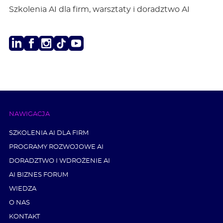
Szkolenia AI dla firm, warsztaty i doradztwo AI
LinkedIn
Facebook
Instagram
TikTok
Youtube
NAWIGACJA
SZKOLENIA AI DLA FIRM
PROGRAMY ROZWOJOWE AI
DORADZTWO I WDROŻENIE AI
AI BIZNES FORUM
WIEDZA
O NAS
KONTAKT