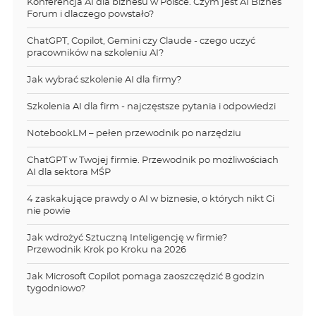
Konferencja AI dla biznesu w Polsce. Czym jest AI Biznes
Forum i dlaczego powstało?
ChatGPT, Copilot, Gemini czy Claude - czego uczyć
pracowników na szkoleniu AI?
Jak wybrać szkolenie AI dla firmy?
Szkolenia AI dla firm - najczęstsze pytania i odpowiedzi
NotebookLM – pełen przewodnik po narzędziu
ChatGPT w Twojej firmie. Przewodnik po możliwościach
AI dla sektora MŚP
4 zaskakujące prawdy o AI w biznesie, o których nikt Ci
nie powie
Jak wdrożyć Sztuczną Inteligencję w firmie?
Przewodnik Krok po Kroku na 2026
Jak Microsoft Copilot pomaga zaoszczędzić 8 godzin
tygodniowo?