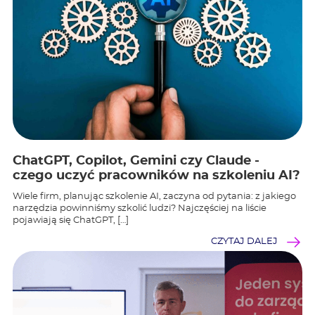
ChatGPT, Copilot, Gemini czy Claude -
czego uczyć pracowników na szkoleniu AI?
Wiele firm, planując szkolenie AI, zaczyna od pytania: z jakiego
narzędzia powinniśmy szkolić ludzi? Najczęściej na liście
pojawiają się ChatGPT, […]
CZYTAJ DALEJ