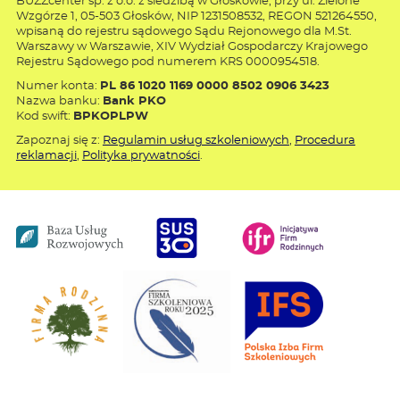
BUZZcenter sp. z o.o. z siedzibą w Głoskowie, przy ul. Zielone
Wzgórze 1, 05-503 Głosków, NIP 1231508532, REGON 521264550,
wpisaną do rejestru sądowego Sądu Rejonowego dla M.St.
Warszawy w Warszawie, XIV Wydział Gospodarczy Krajowego
Rejestru Sądowego pod numerem KRS 0000954518.
Numer konta:
PL 86 1020 1169 0000 8502 0906 3423
Nazwa banku:
Bank PKO
Kod swift:
BPKOPLPW
Zapoznaj się z:
Regulamin usług szkoleniowych
,
Procedura
reklamacji
,
Polityka prywatności
.