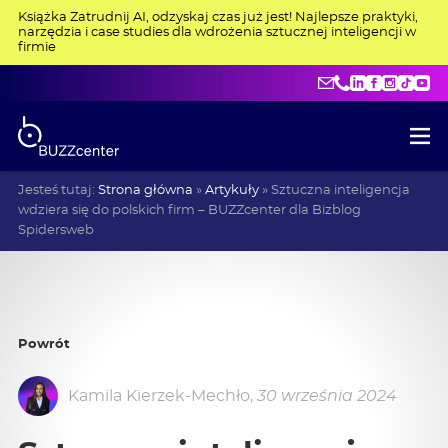
Książka Zatrudnij AI, odzyskaj czas już jest! Najlepsze praktyki,
narzędzia i case studies dla wdrożenia sztucznej inteligencji w
firmie
kontakt@buzzce
+48 515 275 4
LinkedIn
Facebo
Insta
Tik
Y
Jesteś tutaj:
Strona główna
»
Artykuły
»
Sztuczna inteligencja
wdziera się do polskich firm – BUZZcenter dla Bizblog
Spidersweb
Powrót
Kamila Kierzek-Mechło
,
30 września 2024