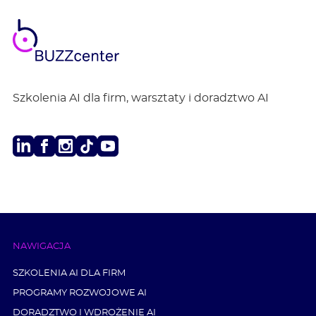
BUZZ
center
Szkolenia AI dla firm, warsztaty i doradztwo AI
LinkedIn
Facebook
Instagram
TikTok
Youtube
NAWIGACJA
SZKOLENIA AI DLA FIRM
PROGRAMY ROZWOJOWE AI
DORADZTWO I WDROŻENIE AI